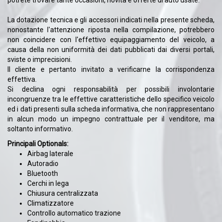
potrete trovare tante occasioni, novità e offerte di auto usate.
La dotazione tecnica e gli accessori indicati nella presente scheda,
nonostante l'attenzione riposta nella compilazione, potrebbero
non coincidere con l'effettivo equipaggiamento del veicolo, a
causa della non uniformità dei dati pubblicati dai diversi portali,
sviste o imprecisioni.
Il cliente e pertanto invitato a verificarne la corrispondenza
effettiva.
Si declina ogni responsabilità per possibili involontarie
incongruenze tra le effettive caratteristiche dello specifico veicolo
ed i dati presenti sulla scheda informativa, che non rappresentano
in alcun modo un impegno contrattuale per il venditore, ma
soltanto informativo.
Principali Optionals:
Airbag laterale
Autoradio
Bluetooth
Cerchi in lega
Chiusura centralizzata
Climatizzatore
Controllo automatico trazione