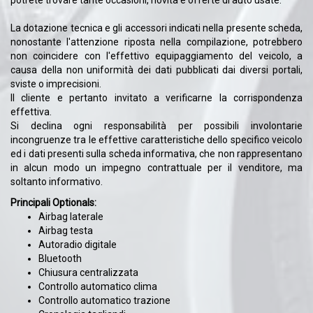
potrete trovare tante occasioni, novità e offerte di auto usate.
La dotazione tecnica e gli accessori indicati nella presente scheda,
nonostante l'attenzione riposta nella compilazione, potrebbero
non coincidere con l'effettivo equipaggiamento del veicolo, a
causa della non uniformità dei dati pubblicati dai diversi portali,
sviste o imprecisioni.
Il cliente e pertanto invitato a verificarne la corrispondenza
effettiva.
Si declina ogni responsabilità per possibili involontarie
incongruenze tra le effettive caratteristiche dello specifico veicolo
ed i dati presenti sulla scheda informativa, che non rappresentano
in alcun modo un impegno contrattuale per il venditore, ma
soltanto informativo.
Principali Optionals:
Airbag laterale
Airbag testa
Autoradio digitale
Bluetooth
Chiusura centralizzata
Controllo automatico clima
Controllo automatico trazione