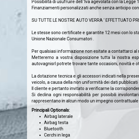
Possibilità di usufruire dell 'Iva agevolata con la Legge 10
Finanziamenti personalizzati anche senza anticipo con ass
SU TUTTE LE NOSTRE AUTO VERRA ' EFFETTUATO P
Le stesse sono certificate e garantite 12 mesi con lo s
Unione Nazionale Consumatori .
Per qualsiasi informazione non esitate a contattarci 
Metteremo a vostra disposizione tutta la nostra espe
autovagnisrl potrete trovare tante occasioni, novità e o
La dotazione tecnica e gli accessori indicati nella pre
veicolo, a causa della non uniformità dei dati pubblicati d
Il cliente e pertanto invitato a verificarne la corrispond
Si declina ogni responsabilità per possibili involonta
rappresentano in alcun modo un impegno contrattuale pe
Principali Optionals:
Airbag laterale
Airbag testa
Bluetooth
Cerchi in lega