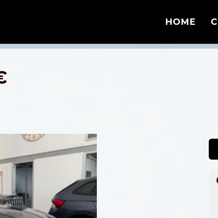
HOME
C
€