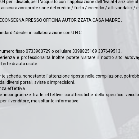
4 per i disabili, per l 'acquisto con l 'applicazione dell 'Iva al 4 anziche al
icurazioni protezione del credito / furto / incendio / atti vandalici / ev
RECONSEGNA PRESSO OFFICINA AUTORIZZATA CASA MADRE .
tandard 4dealer in collaborazione con U.N.C.
al numero fisso 0733960729 o cellulare 3398825169 337649513 .
rienza e professionalità Inoltre potete visitare il nostro sito autov
fferte di auto usate.
sente scheda, nonostante l'attenzione riposta nella compilazione, potre
ai diversi portali, sviste o imprecisioni.
enza effettiva.
rie incongruenze tra le effettive caratteristiche dello specifico veico
r il venditore, ma soltanto informativo.